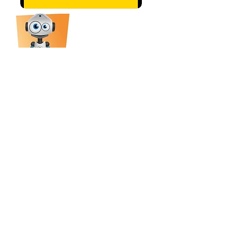
Llámanos:
3168713099
-
3042141817
/
robokidsneiva@gmail.com
Calle 7 #23-36 La Gaitana / Neiva - Huila
© 2024 por @RoboKidsNeiva