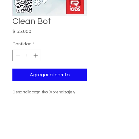
Clean Bot
Precio
$ 55.000
Cantidad
*
Agregar al carrito
Desarrollo cognitivo (Aprendizaje y
Pensamiento), razonar y resolver
problemas, m
anejo de herramientas,
transferencia de movimiento y
conversión de energías.